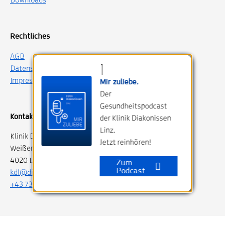
Rechtliches
AGB
Datenschutz
Impressum
Mir zuliebe.
Der
Gesundheitspodcast
Kontakt
der Klinik Diakonissen
Linz.
Klinik Diakonissen Linz
Jetzt reinhören!
Weißenwolffstraße 15
4020 Linz, Austria
Zum
Podcast
kdl@diakonissen.at
+43 732 76 750