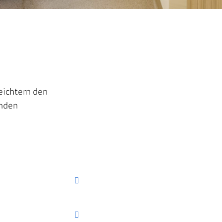
eichtern den
enden