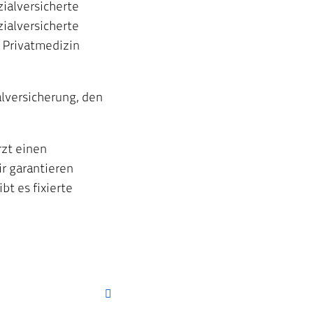
zialversicherte
ialversicherte
e Privatmedizin
alversicherung, den
rzt einen
ir garantieren
bt es fixierte