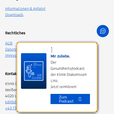
Informationen & Anfahrt
Downloads
Rechtliches
AGB
Datenschutz
Impressum
Mir zuliebe.
Der
Gesundheitspodcast
Kontakt
der Klinik Diakonissen
Linz.
Klinik Diakonissen Linz
Jetzt reinhören!
Weißenwolffstraße 15
4020 Linz, Austria
Zum
Podcast
kdl@diakonissen.at
+43 732 76 750