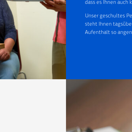
dass es Ihnen auch ku
Unser geschultes Pe
steht Ihnen tagsübe
Aufenthalt so angen