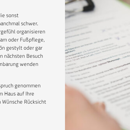
die sonst
manchmal schwer.
gefühl organisieren
eam oder Fußpflege,
ön gestylt oder gar
ren nächsten Besuch
reinbarung wenden
Anspruch genommen
m Haus auf Ihre
en Wünsche Rücksicht