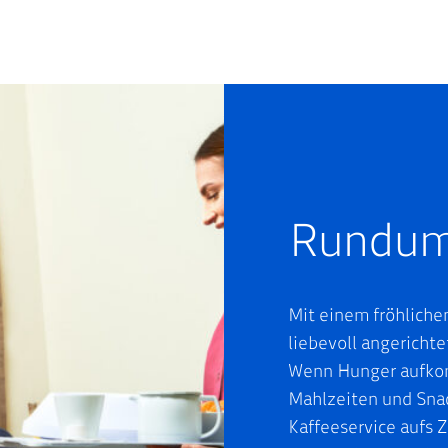
Rundum
Mit einem fröhliche
liebevoll angericht
Wenn Hunger aufkom
Mahlzeiten und Snac
Kaffeeservice aufs Zi