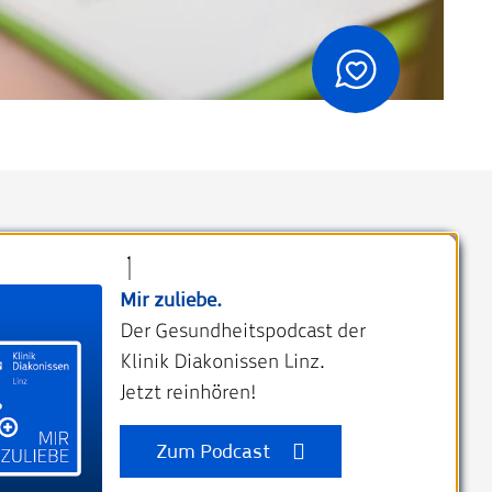
Kontakt
Mir zuliebe.
Klinik Diakonissen Linz
Der Gesundheitspodcast der
Weißenwolffstraße 15
Klinik Diakonissen Linz.
4020 Linz, Austria
Jetzt reinhören!
kdl@diakonissen.at
+43 732 76 750
Zum Podcast