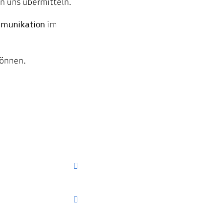
n uns übermitteln.
mmunikation
im
können.