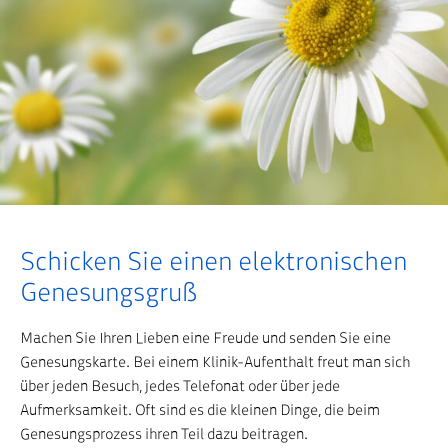
Schicken Sie einen elektronischen
Startseite
Aufenthalt & Service
Informationen für BesucherInnen
Genesungswünsche
Genesungsgruß
Machen Sie Ihren Lieben eine Freude und senden Sie eine
Genesungskarte. Bei einem Klinik-Aufenthalt freut man sich
über jeden Besuch, jedes Telefonat oder über jede
Aufmerksamkeit. Oft sind es die kleinen Dinge, die beim
Genesungsprozess ihren Teil dazu beitragen.