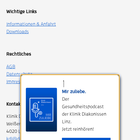
Wichtige Links
Informationen & Anfahrt
Downloads
Rechtliches
AGB
Datenschutz
Impressum
Mir zuliebe.
Der
Kontakt
Gesundheitspodcast
der Klinik Diakonissen
Klinik Diakonissen Linz
Linz.
Weißenwolffstraße 15
Jetzt reinhören!
4020 Linz, Austria
kdl@diakonissen.at