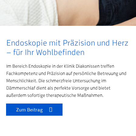
Endoskopie mit Präzision und Herz
Startseite
Der Bereich Endoskopie in der Klinik
Diakonissen Linz
– für Ihr Wohlbefinden
Im Bereich Endoskopie in der Klinik Diakonissen treffen
Fachkompetenz und Präzision auf persönliche Betreuung und
Menschlichkeit. Die schmerzfreie Untersuchung im
Dämmerschlaf dient als perfekte Vorsorge und bietet
außerdem sofortige therapeutische Maßnahmen.
Zum Beitrag