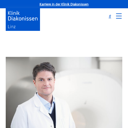
Karriere in der Klinik Diakonissen
Startseite
ExpertInnen
Univ.-Doz. Dr. Albert
Dirisamer