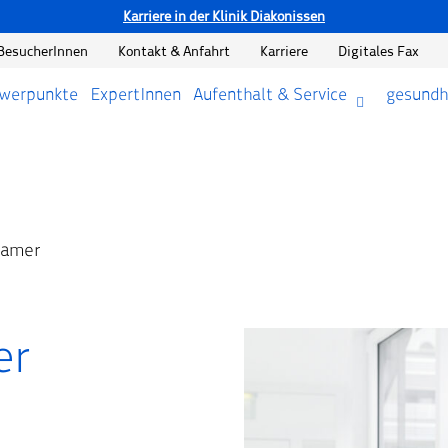
Karriere in der Klinik Diakonissen
BesucherInnen
Kontakt & Anfahrt
Karriere
Digitales Fax
hwerpunkte
ExpertInnen
Aufenthalt & Service
gesundh
isamer
er