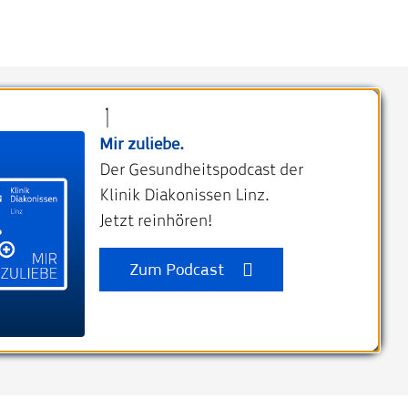
Mir zuliebe.
Kontakt
Der Gesundheitspodcast der
Klinik Diakonissen Linz
Klinik Diakonissen Linz.
Weißenwolffstraße 15
Jetzt reinhören!
4020 Linz, Austria
Zum Podcast
kdl@diakonissen.at
+43 732 76 750