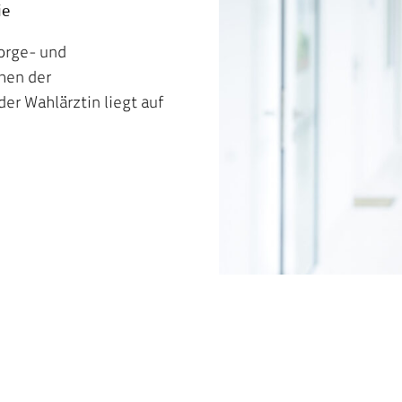
ie
sorge- und
hen der
er Wahlärztin liegt auf