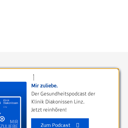
Kontakt
Mir zuliebe.
Klinik Diakonissen Linz
Der Gesundheitspodcast der
Weißenwolffstraße 15
Klinik Diakonissen Linz.
4020 Linz, Austria
Jetzt reinhören!
kdl@diakonissen.at
+43 732 76 750
Zum Podcast