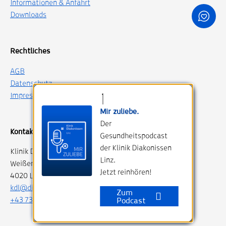
Informationen & Anfahrt
Downloads
Rechtliches
AGB
Datenschutz
Impressum
Mir zuliebe.
Der
Kontakt
Gesundheitspodcast
der Klinik Diakonissen
Klinik Diakonissen Linz
Linz.
Weißenwolffstraße 15
Jetzt reinhören!
4020 Linz, Austria
kdl@diakonissen.at
Zum
+43 732 76 750
Podcast